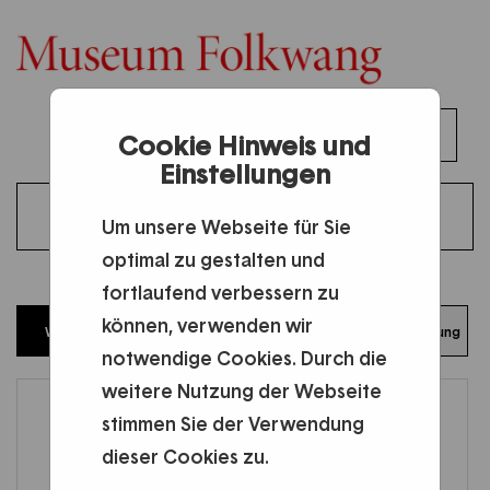
Toggl
Cookie Hinweis und
DE
Anmelden
Einstellungen
naviga
Weiter einkaufen
Um unsere Webseite für Sie
optimal zu gestalten und
fortlaufend verbessern zu
können, verwenden wir
Warenkorb
Login
Zahlung
Bestätigung
notwendige Cookies. Durch die
weitere Nutzung der Webseite
stimmen Sie der Verwendung
dieser Cookies zu.
Der Warenkorb ist leer