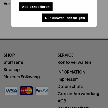
Verfahren kontaktieren Sie bitte
Ihre Bank
.
Alle akzeptieren
Nur Auswahl bestätigen
SHOP
SERVICE
Startseite
Konto verwalten
Sitemap
INFORMATION
Museum Folkwang
Impressum
Datenschutz
Cookie-Verwendung
AGB