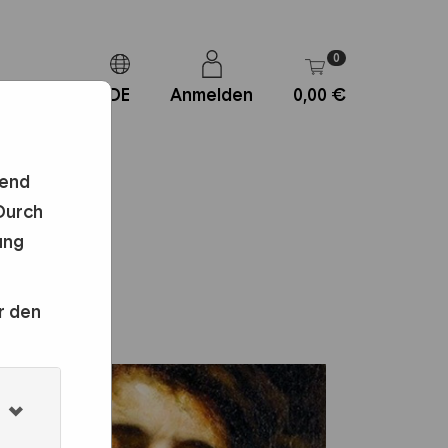
0
DE
Anmelden
0,00 €
fend
Durch
ung
r den