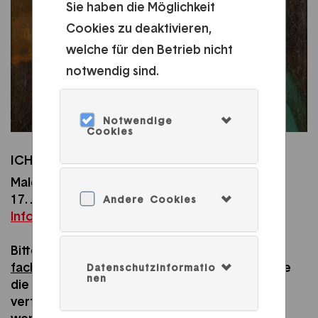
Sie haben die Möglichkeit
Cookies zu deaktivieren,
welche für den Betrieb nicht
notwendig sind.
Notwendige
Cookies
ICH, GUSTAVE COURBET
Maler und Rebell
17. JUL – 8. NOV 2026
Andere Cookies
Infos zur Ausstellung HIER...
Bitte wählen Sie Ihr bevorzugtes Datum mit
2-
fachem Klick
im Kalender aus und bestätigen Sie
Datenschutzinformatio
nen
die Auswahl mit dem Button "übernehmen". Die
verfügbaren Ticketoptionen für diesen Tag