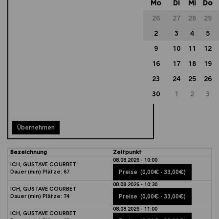
Mo
Di
Mi
Do
26
27
28
29
2
3
4
5
9
10
11
12
16
17
18
19
23
24
25
26
30
1
2
3
Übernehmen
Bezeichnung
Zeitpunkt
08.08.2026 - 10:00
ICH, GUSTAVE COURBET
Dauer (min)
Plätze:
67
Preise
(0,00€ - 33,00€)
08.08.2026 - 10:30
ICH, GUSTAVE COURBET
Dauer (min)
Plätze:
74
Preise
(0,00€ - 33,00€)
08.08.2026 - 11:00
ICH, GUSTAVE COURBET