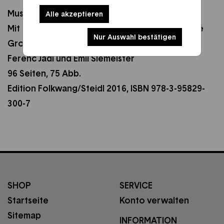
Museum Folkwang (Hrsg.)
Alle akzeptieren
Mit einem Vorwort von Tobia Bezzola und René
Nur Auswahl bestätigen
Grohnert sowie Beiträgen von Jürgen Döring,
Ferenc Jádi und Emil Siemeister
96 Seiten, 75 Abb.
Edition Folkwang/Steidl 2016, ISBN 978-3-95829-
300-7
SHOP
SERVICE
Startseite
Konto verwalten
Sitemap
INFORMATION