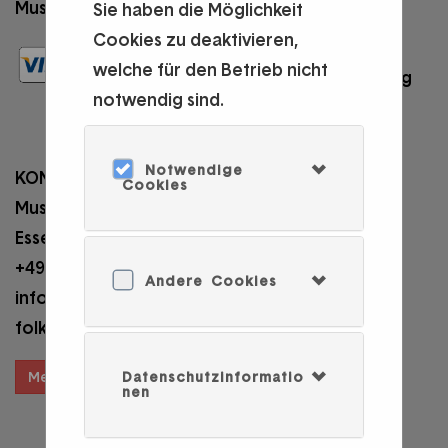
Museum Folkwang
Sie haben die Möglichkeit
Impressum
Cookies zu deaktivieren,
Datenschutz
welche für den Betrieb nicht
Cookie-Verwendung
notwendig sind.
AGB
Barrierefreiheit
Notwendige
KONTAKT
Cookies
Museumsplatz 1, 45128
Essen
+49 201 8845 000
Andere Cookies
info@museum-
folkwang.essen.de
Meinen Kauf widerrufen
Datenschutzinformatio
nen