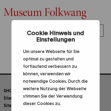
0
Toggl
Cookie Hinweis und
DE
Anmelden
0,00 €
Einstellungen
naviga
Um unsere Webseite für Sie
optimal zu gestalten und
fortlaufend verbessern zu
können, verwenden wir
notwendige Cookies. Durch die
weitere Nutzung der Webseite
SHOP
SERVICE
stimmen Sie der Verwendung
Startseite
Konto verwalten
dieser Cookies zu.
Sitemap
INFORMATION