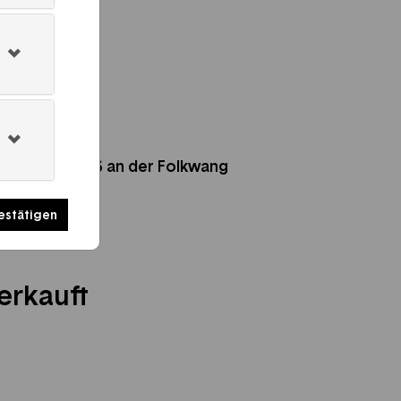
der Künste
fessur 2025/26 an der Folkwang
estätigen
. V.
erkauft