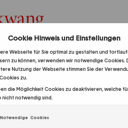
Cookie Hinweis und Einstellungen
ATIONEN
ere Webseite für Sie optimal zu gestalten und fortlau
sern zu können, verwenden wir notwendige Cookies. 
itere Nutzung der Webseite stimmen Sie der Verwend
Konzert Meredith Monk
 Cookies zu.
Mit Katie Geissinger und Allison Sniffin
ben die Möglichkeit Cookies zu deaktivieren, welche fü
4. JUNI 2026, 19 Uhr
b nicht notwendig sind.
Museum Folkwang, Karl Ernst Osthaus-Saal
Dauer: ca. 80 Minuten. Keine Pause
EINLASS ab 18.30 Uhr, Eingang über die Kahrstraß
Notwendige Cookies
Präsentiert vom Museum Folkwang und von The H