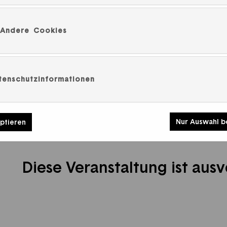
Meredith Monk, Gesang und Keyboard
Katie Geissinger, Gesang
Andere Cookies
Allison Sniffin, Gesang, Violine und Keyboard
Zum PROGRAMM
tenschutzinformationen
In Zusammenarbeit mit der Folkwang Universität 
Meredith Monk ist Inhaberin der Pina Bausch Pro
Universität der Künste.
Nur Auswahl b
eptieren
Mit Unterstützung des Folkwang-Museumsverein e
Diese Veranstaltung ist ausv